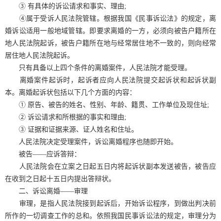
③ 有具体的诉讼请求和事实、理由;
④属于受诉人民法院管辖。根据我国《民事诉讼法》的规定，离
婚诉讼适用一般地域管辖。即要求离婚的一方，必须向被告户籍所在
地人民法院起诉，被告户籍所在地与经常居住地不一致的，则向经常
居住地人民法院起诉。
只有具备以上四个条件的离婚案件，人民法院才能受理。
离婚案件起诉时，起诉者应向人民法院提交起诉状和起诉状副
本。离婚起诉状包括以下几个方面的内容：
① 原告、被告的姓名、性别、年龄、籍贯、工作单位及现住址;
② 诉讼请求和所根据的事实和理由;
③ 证据和证据来源、证人姓名和住址。
人民法院决定受理案件，诉讼离婚程序也随即开始。
被告——应诉答辩：
人民法院会在立案之日起五日内将起诉状副本发送被告，被告应
在收到之日起十五日内提出答辩状。
二、诉讼离婚——审理
审理，是指人民法院接到起诉后，开始诉讼程序，到做出判决前
所作的一切调查工作的总和。依照我国民事诉讼法的规定，审理分为